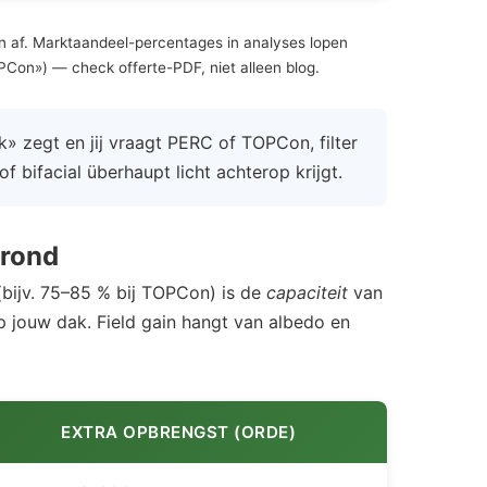
en af. Marktaandeel-percentages in analyses lopen
PCon») — check offerte-PDF, niet alleen blog.
k» zegt en jij vraagt PERC of TOPCon, filter
f bifacial überhaupt licht achterop krijgt.
grond
bijv. 75–85 % bij TOPCon) is de
capaciteit
van
 jouw dak. Field gain hangt van albedo en
EXTRA OPBRENGST (ORDE)