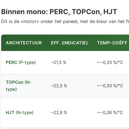
Binnen mono: PERC, TOPCon, HJT
Dit is de «motor» onder het paneel, niet de kleur van het 
ARCHITECTUUR
EFF. (INDICATIE)
TEMP-COËFF
PERC
(P-type)
~21,5 %
~−0,35 %/°C
TOPCon
(N-
~22,5 %
~−0,30 %/°C
type)
HJT
(N-type)
~22,8 %
~−0,26 %/°C