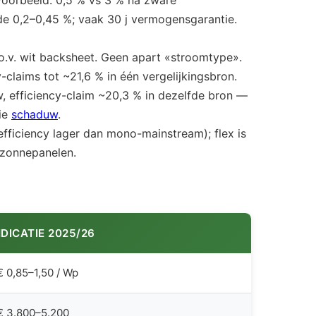
(voorbeeld: 0,5 % vs 3 % na zware
rde 0,2–0,45 %; vaak 30 j vermogensgarantie.
.o.v. wit backsheet. Geen apart «stroomtype».
y-claims tot ~21,6 % in één vergelijkingsbron.
w, efficiency-claim ~20,3 % in dezelfde bron —
zie
schaduw
.
fficiency lager dan mono-mainstream); flex is
e zonnepanelen.
NDICATIE 2025/26
 0,85–1,50 / Wp
€ 3.800–5.200