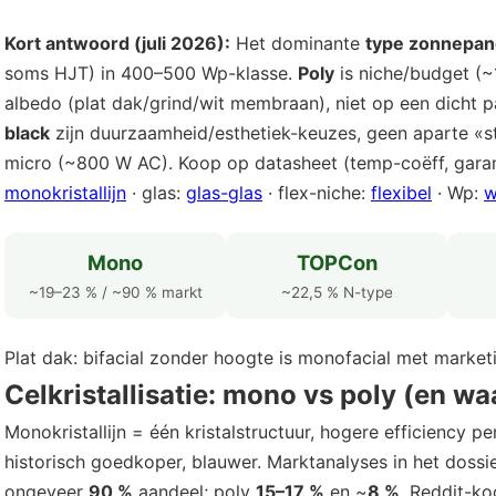
Kort antwoord (juli 2026):
Het dominante
type zonnepan
soms HJT) in 400–500 Wp-klasse.
Poly
is niche/budget (~
albedo (plat dak/grind/wit membraan), niet op een dicht 
black
zijn duurzaamheid/esthetiek-keuzes, geen aparte «
micro (~800 W AC). Koop op datasheet (temp-coëff, garan
monokristallijn
· glas:
glas-glas
· flex-niche:
flexibel
· Wp:
w
Mono
TOPCon
~19–23 % / ~90 % markt
~22,5 % N-type
Plat dak: bifacial zonder hoogte is monofacial met marketi
Celkristallisatie: mono vs poly (en w
Monokristallijn = één kristalstructuur, hogere efficiency pe
historisch goedkoper, blauwer. Marktanalyses in het dos
ongeveer
90 %
aandeel; poly
15–17 %
en ~
8 %
. Reddit-k