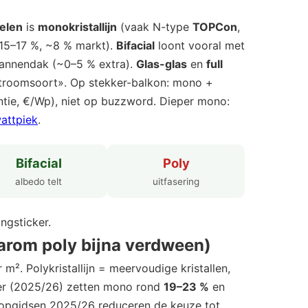
elen
is
monokristallijn
(vaak N-type
TOPCon
,
15–17 %, ~8 % markt).
Bifacial
loont vooral met
pannendak (~0–5 % extra).
Glas-glas
en
full
stroomsoort». Op stekker-balkon: mono +
tie, €/Wp), niet op buzzword. Dieper mono:
attpiek
.
Bifacial
Poly
albedo telt
uitfasering
ngsticker.
aarom poly bijna verdween)
r m². Polykristallijn = meervoudige kristallen,
sier (2025/26) zetten mono rond
19–23 %
en
oopgidsen 2025/26 reduceren de keuze tot