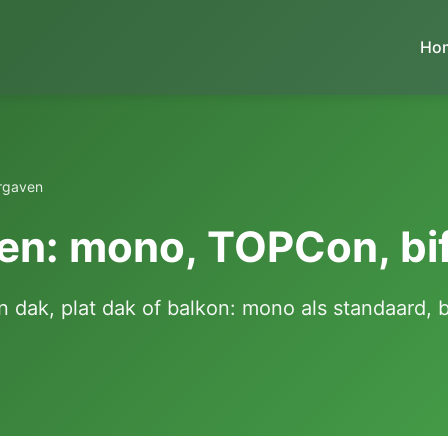
Ho
ergaven
n: mono, TOPCon, bif
 dak, plat dak of balkon: mono als standaard, b