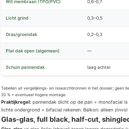
Wit membraan (TPO/PVC)
0,6–0,7
Licht grind
0,3–0,5
Gras/groendak
0,2–0,3
Plat dak open (algemeen)
—
Schuin pannendak
laag achter
Tabellen uit vergelijkings- en researchbronnen in het dossier; geen b
20 % + eventueel hogere montage.
Praktijkregel:
pannendak dicht op de pan = monofacial is
lichte ondergrond = bifacial rekenen. Balkon: alleen zinvol b
Glas-glas, full black, half-cut, shingle