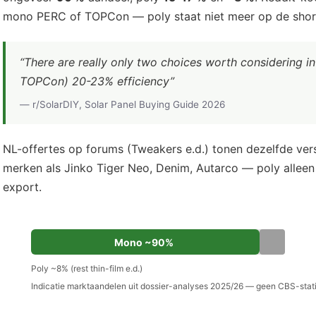
mono PERC of TOPCon — poly staat niet meer op de short
“There are really only two choices worth considering 
TOPCon) 20-23% efficiency”
— r/SolarDIY, Solar Panel Buying Guide 2026
NL-offertes op forums (Tweakers e.d.) tonen dezelfde ver
merken als Jinko Tiger Neo, Denim, Autarco — poly allee
export.
Mono ~90%
Poly ~8% (rest thin-film e.d.)
Indicatie marktaandelen uit dossier-analyses 2025/26 — geen CBS-stati