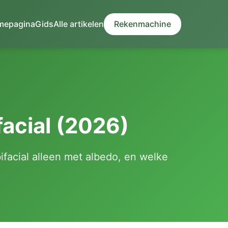
mepagina
Gids
Alle artikelen
Rekenmachine
acial (2026)
ifacial alleen met albedo, en welke