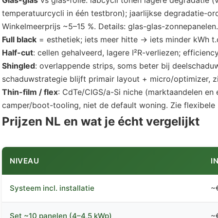
Glas-glas
vs glas-folie: labcycli tonen lagere degradatie 
temperatuurcycli in één testbron); jaarlijkse degradatie-o
Winkelmeerprijs ~5–15 %. Details: glas-glas-zonnepanelen.
Full black
= esthetiek; iets meer hitte → iets minder kWh t
Half-cut
: cellen gehalveerd, lagere I²R-verliezen; efficienc
Shingled
: overlappende strips, soms beter bij deelschadu
schaduwstrategie blijft primair layout + micro/optimizer, 
Thin-film / flex
: CdTe/CIGS/a-Si niche (marktaandelen en e
camper/boot-tooling, niet de default woning. Zie flexibel
Prijzen NL en wat je écht vergelijkt
NIVEAU
I
Systeem incl. installatie
~€
Set ~10 panelen (4–4,5 kWp)
~