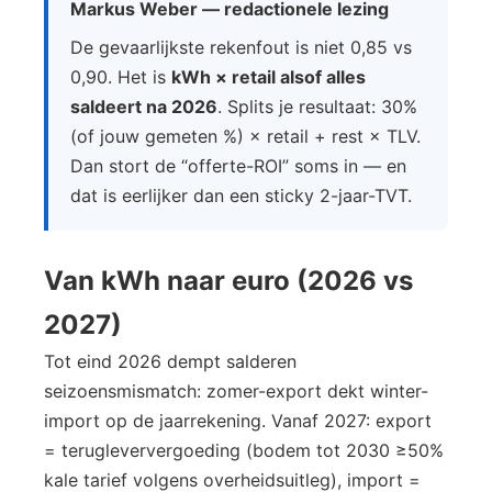
Markus Weber — redactionele lezing
De gevaarlijkste rekenfout is niet 0,85 vs
0,90. Het is
kWh × retail alsof alles
saldeert na 2026
. Splits je resultaat: 30%
(of jouw gemeten %) × retail + rest × TLV.
Dan stort de “offerte-ROI” soms in — en
dat is eerlijker dan een sticky 2-jaar-TVT.
Van kWh naar euro (2026 vs
2027)
Tot eind 2026 dempt salderen
seizoensmismatch: zomer-export dekt winter-
import op de jaarrekening. Vanaf 2027: export
= terugleververgoeding (bodem tot 2030 ≥50%
kale tarief volgens overheidsuitleg), import =