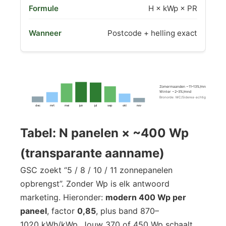
H × kWp × PR
Postcode + helling exact
Zomermaanden ~11–13%/mnd
Winter ~2–3%/mnd
Bronorde: MC/Siderea-achtig
dec
mrt
mei
jun
jul
sep
okt
nov
Tabel: N panelen × ~400 Wp
(transparante aanname)
GSC zoekt “5 / 8 / 10 / 11 zonnepanelen
opbrengst”. Zonder Wp is elk antwoord
marketing. Hieronder:
modern 400 Wp per
paneel
, factor
0,85
, plus band 870–
1020 kWh/kWp. Jouw 370 of 450 Wp schaalt