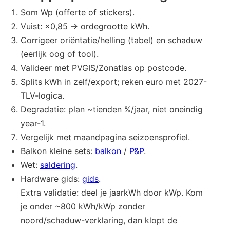
Som Wp (offerte of stickers).
Vuist: ×0,85 → ordegrootte kWh.
Corrigeer oriëntatie/helling (tabel) en schaduw
(eerlijk oog of tool).
Valideer met PVGIS/Zonatlas op postcode.
Splits kWh in zelf/export; reken euro met 2027-
TLV-logica.
Degradatie: plan ~tienden %/jaar, niet oneindig
year-1.
Vergelijk met maandpagina seizoensprofiel.
Balkon kleine sets:
balkon
/
P&P
.
Wet:
saldering
.
Hardware gids:
gids
.
Extra validatie: deel je jaarkWh door kWp. Kom
je onder ~800 kWh/kWp zonder
noord/schaduw-verklaring, dan klopt de