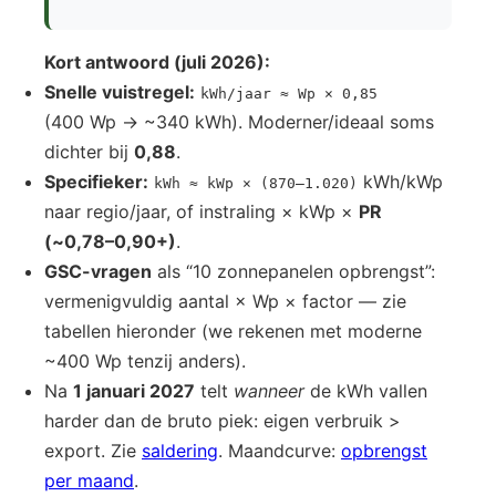
Kort antwoord (juli 2026):
Snelle vuistregel:
kWh/jaar ≈ Wp × 0,85
(400 Wp → ~340 kWh). Moderner/ideaal soms
dichter bij
0,88
.
Specifieker:
kWh/kWp
kWh ≈ kWp × (870–1.020)
naar regio/jaar, of instraling × kWp ×
PR
(~0,78–0,90+)
.
GSC-vragen
als “10 zonnepanelen opbrengst”:
vermenigvuldig aantal × Wp × factor — zie
tabellen hieronder (we rekenen met moderne
~400 Wp tenzij anders).
Na
1 januari 2027
telt
wanneer
de kWh vallen
harder dan de bruto piek: eigen verbruik >
export. Zie
saldering
. Maandcurve:
opbrengst
per maand
.