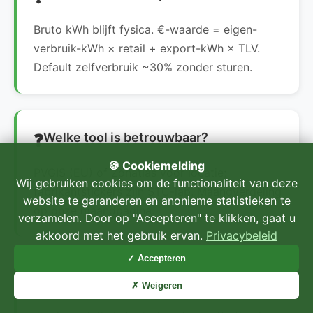
Bruto kWh blijft fysica. €-waarde = eigen-
verbruik-kWh × retail + export-kWh × TLV.
Default zelfverbruik ~30% zonder sturen.
Welke tool is betrouwbaar?
🍪 Cookiemelding
PVGIS (EU) of Zonatlas voor locatie;
Wij gebruiken cookies om de functionaliteit van deze
fabrikantstickers zijn STC-lab. Maandverdeling
website te garanderen en anonieme statistieken te
op onze maandpagina.
verzamelen. Door op "Accepteren" te klikken, gaat u
akkoord met het gebruik ervan.
Privacybeleid
✓ Accepteren
Verliezen panelen elk jaar opbrengst?
✗ Weigeren