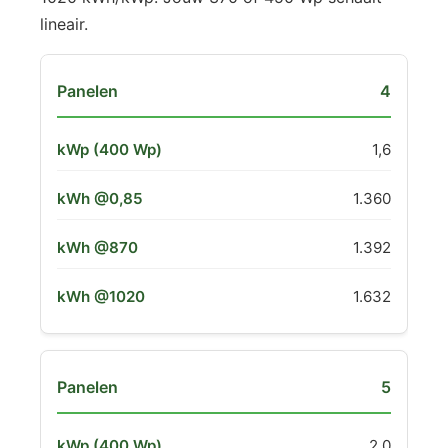
lineair.
4
1,6
1.360
1.392
1.632
5
2,0