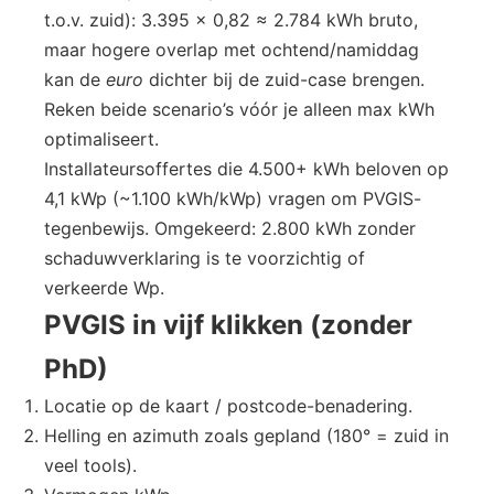
t.o.v. zuid): 3.395 × 0,82 ≈ 2.784 kWh bruto,
maar hogere overlap met ochtend/namiddag
kan de
euro
dichter bij de zuid-case brengen.
Reken beide scenario’s vóór je alleen max kWh
optimaliseert.
Installateursoffertes die 4.500+ kWh beloven op
4,1 kWp (~1.100 kWh/kWp) vragen om PVGIS-
tegenbewijs. Omgekeerd: 2.800 kWh zonder
schaduwverklaring is te voorzichtig of
verkeerde Wp.
PVGIS in vijf klikken (zonder
PhD)
Locatie op de kaart / postcode-benadering.
Helling en azimuth zoals gepland (180° = zuid in
veel tools).