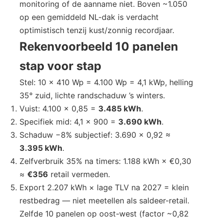
monitoring of de aanname niet. Boven ~1.050
op een gemiddeld NL-dak is verdacht
optimistisch tenzij kust/zonnig recordjaar.
Rekenvoorbeeld 10 panelen
stap voor stap
Stel: 10 × 410 Wp = 4.100 Wp = 4,1 kWp, helling
35° zuid, lichte randschaduw ’s winters.
Vuist: 4.100 × 0,85 =
3.485 kWh
.
Specifiek mid: 4,1 × 900 =
3.690 kWh
.
Schaduw −8% subjectief: 3.690 × 0,92 ≈
3.395 kWh
.
Zelfverbruik 35% na timers: 1.188 kWh × €0,30
≈
€356
retail vermeden.
Export 2.207 kWh × lage TLV na 2027 = klein
restbedrag — niet meetellen als saldeer-retail.
Zelfde 10 panelen op oost-west (factor ~0,82