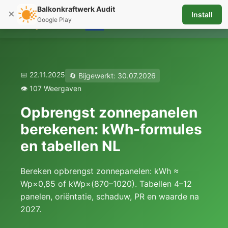
Balkonkraftwerk Audit
×
Install
☰
Google Play
📅 22.11.2025
🔄 Bijgewerkt: 30.07.2026
👁️ 107 Weergaven
Opbrengst zonnepanelen
berekenen: kWh-formules
en tabellen NL
Bereken opbrengst zonnepanelen: kWh ≈
Wp×0,85 of kWp×(870–1020). Tabellen 4–12
panelen, oriëntatie, schaduw, PR en waarde na
2027.