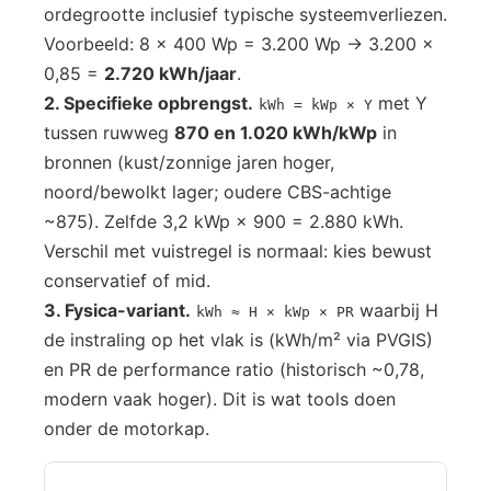
ordegrootte inclusief typische systeemverliezen.
Voorbeeld: 8 × 400 Wp = 3.200 Wp → 3.200 ×
0,85 =
2.720 kWh/jaar
.
2. Specifieke opbrengst.
met Y
kWh = kWp × Y
tussen ruwweg
870 en 1.020 kWh/kWp
in
bronnen (kust/zonnige jaren hoger,
noord/bewolkt lager; oudere CBS-achtige
~875). Zelfde 3,2 kWp × 900 = 2.880 kWh.
Verschil met vuistregel is normaal: kies bewust
conservatief of mid.
3. Fysica-variant.
waarbij H
kWh ≈ H × kWp × PR
de instraling op het vlak is (kWh/m² via PVGIS)
en PR de performance ratio (historisch ~0,78,
modern vaak hoger). Dit is wat tools doen
onder de motorkap.