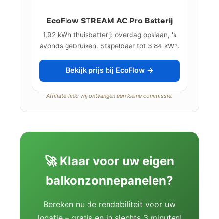
EcoFlow STREAM AC Pro Batterij
1,92 kWh thuisbatterij: overdag opslaan, 's
avonds gebruiken. Stapelbaar tot 3,84 kWh.
Bekijk prijs bij EcoFlow →
Affiliate-link: wij ontvangen een kleine commissie.
🚀 Klaar voor uw eigen
balkonzonnepanelen?
Bereken nu de rendabiliteit voor uw
locatie – gratis en in slechts 3 minuten!