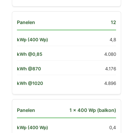
12
4,8
4.080
4.176
4.896
1 × 400 Wp (balkon)
0,4