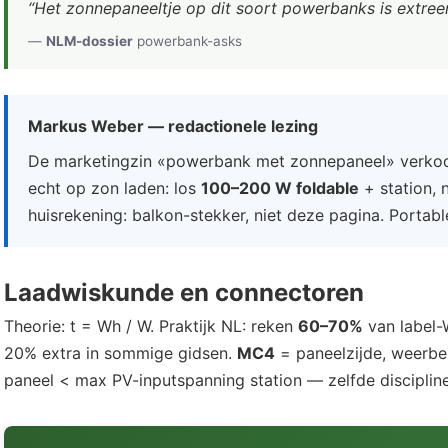
“Het zonnepaneeltje op dit soort powerbanks is extree
—
NLM-dossier
powerbank-asks
Markus Weber — redactionele lezing
De marketingzin «powerbank met zonnepaneel» verk
echt op zon laden: los
100–200 W foldable
+ station, 
huisrekening: balkon-stekker, niet deze pagina. Portab
Laadwiskunde en connectoren
Theorie: t = Wh / W. Praktijk NL: reken
60–70%
van label-W
20% extra in sommige gidsen.
MC4
= paneelzijde, weerbe
paneel < max PV-inputspanning station — zelfde disciplin