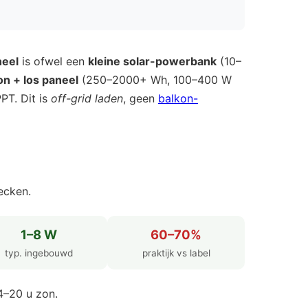
eel
is ofwel een
kleine solar-powerbank
(10–
n + los paneel
(250–2000+ Wh, 100–400 W
PT. Dit is
off-grid laden
, geen
balkon-
ecken.
1–8 W
60–70%
typ. ingebouwd
praktijk vs label
4–20 u zon.