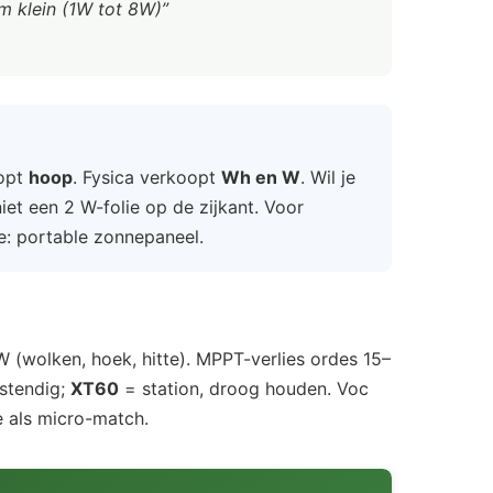
m klein (1W tot 8W)”
oopt
hoop
. Fysica verkoopt
Wh en W
. Wil je
niet een 2 W-folie op de zijkant. Voor
le: portable zonnepaneel.
 (wolken, hoek, hitte). MPPT-verlies ordes 15–
stendig;
XT60
= station, droog houden. Voc
e als micro-match.