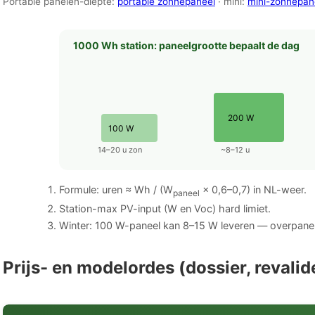
Portable panelen-diepte:
portable zonnepaneel
· mini:
mini-zonnepan
1000 Wh station: paneelgrootte bepaalt de dag
200 W
100 W
14–20 u zon
~8–12 u
Formule: uren ≈ Wh / (W
× 0,6–0,7) in NL-weer.
paneel
Station-max PV-input (W en Voc) hard limiet.
Winter: 100 W-paneel kan 8–15 W leveren — overpanel
Prijs- en modelordes (dossier, revali