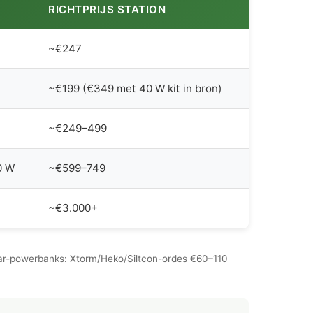
RICHTPRIJS STATION
~€247
~€199 (€349 met 40 W kit in bron)
~€249–499
0 W
~€599–749
~€3.000+
olar-powerbanks: Xtorm/Heko/Siltcon-ordes €60–110