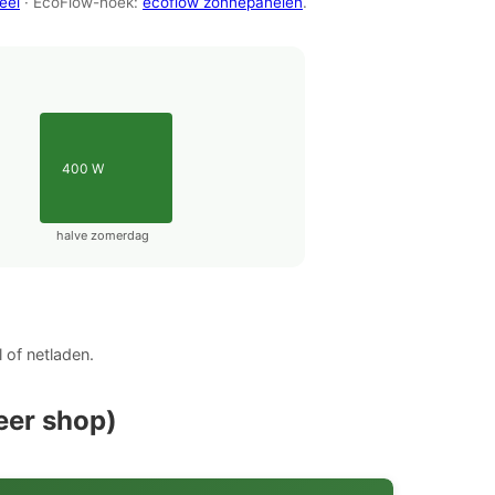
eel
· EcoFlow-hoek:
ecoflow zonnepanelen
.
400 W
halve zomerdag
 of netladen.
deer shop)