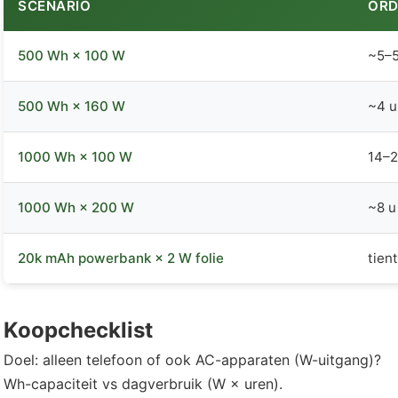
SCENARIO
ORD
500 Wh × 100 W
~5–5
500 Wh × 160 W
~4 u
1000 Wh × 100 W
14–2
1000 Wh × 200 W
~8 u
20k mAh powerbank × 2 W folie
tien
Koopchecklist
Doel: alleen telefoon of ook AC-apparaten (W-uitgang)?
Wh-capaciteit vs dagverbruik (W × uren).