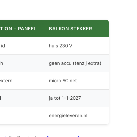
n
TION + PANEEL
BALKON STEKKER
rid
huis 230 V
Wh
geen accu (tenzij extra)
extern
micro AC net
d
ja tot 1-1-2027
energieleveren.nl