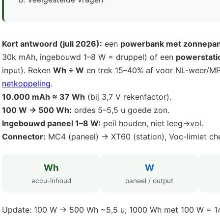
Kort antwoord (juli 2026):
een
powerbank met zonnepan
30k mAh, ingebouwd 1–8 W = druppel) of een
powerstatio
input). Reken
Wh ÷ W
en trek 15–40% af voor NL-weer/MP
netkoppeling
.
10.000 mAh ≈ 37 Wh
(bij 3,7 V rekenfactor).
100 W → 500 Wh:
ordes 5–5,5 u goede zon.
Ingebouwd paneel 1–8 W:
peil houden, niet leeg→vol.
Connector:
MC4 (paneel) → XT60 (station), Voc-limiet ch
Wh
W
accu-inhoud
paneel / output
Update: 100 W → 500 Wh ~5,5 u; 1000 Wh met 100 W = 1