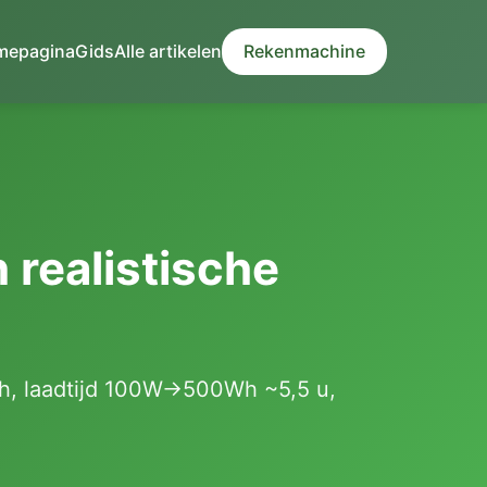
mepagina
Gids
Alle artikelen
Rekenmachine
realistische
, laadtijd 100W→500Wh ~5,5 u,