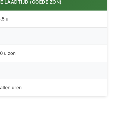
E LAADTIJD (GOEDE ZON)
,5 u
0 u zon
tallen uren