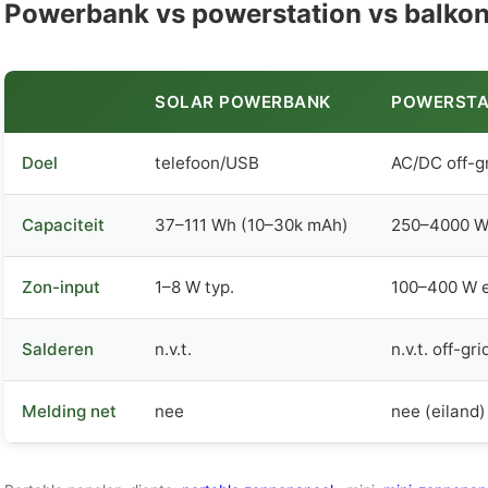
Powerbank vs powerstation vs balko
SOLAR POWERBANK
POWERSTA
Doel
telefoon/USB
AC/DC off-g
Capaciteit
37–111 Wh (10–30k mAh)
250–4000 
Zon-input
1–8 W typ.
100–400 W 
Salderen
n.v.t.
n.v.t. off-gri
Melding net
nee
nee (eiland)