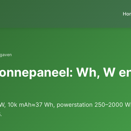
Ho
rgaven
nnepaneel: Wh, W en 
W, 10k mAh≈37 Wh, powerstation 250–2000 Wh
.