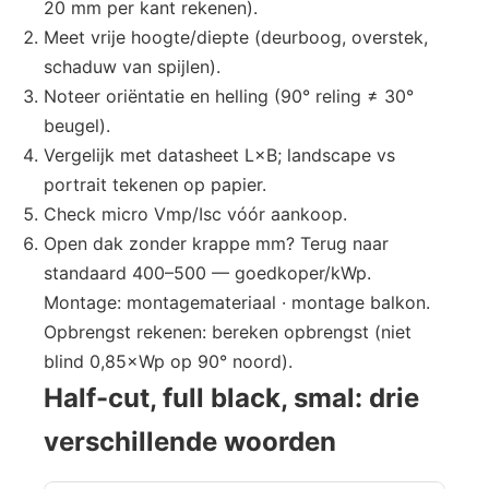
20 mm per kant rekenen).
Meet vrije hoogte/diepte (deurboog, overstek,
schaduw van spijlen).
Noteer oriëntatie en helling (90° reling ≠ 30°
beugel).
Vergelijk met datasheet L×B; landscape vs
portrait tekenen op papier.
Check micro Vmp/Isc vóór aankoop.
Open dak zonder krappe mm? Terug naar
standaard 400–500 — goedkoper/kWp.
Montage: montagemateriaal · montage balkon.
Opbrengst rekenen: bereken opbrengst (niet
blind 0,85×Wp op 90° noord).
Half-cut, full black, smal: drie
verschillende woorden