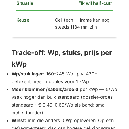
“Ik wil half-cut”
Cel-tech — frame kan nog
steeds 1134 mm zijn
Trade-off: Wp, stuks, prijs per
kWp
Wp/stuk lager:
160–245 Wp i.p.v. 430+
betekent meer modules voor 1 kWp.
Meer klemmen/kabels/arbeid
per kWp — €/Wp
vaak hoger dan bulk standaard (dossier-ordes
standaard ~€ 0,49–0,69/Wp als band; smal
niche duurder).
Winst:
mm die anders 0 Wp opleveren. Op een
gefragmenteerd dak kan hogere dekkingsgraad