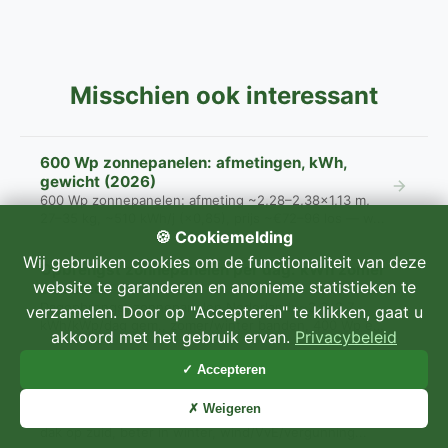
Misschien ook interessant
600 Wp zonnepanelen: afmetingen, kWh,
gewicht (2026)
600 Wp zonnepanelen: afmeting ~2,28–2,38×1,13 m,
27–35 kg, ~510 kWh/j (×0,85), prijs ~€72–96 los — w...
🍪 Cookiemelding
Wij gebruiken cookies om de functionaliteit van deze
Opbrengst zonnepanelen per dag: kWh zomer
website te garanderen en anonieme statistieken te
vs winter
Dagopbrengst zonnepanelen Nederland: ~2,3–2,7
verzamelen. Door op "Accepteren" te klikken, gaat u
kWh/kWp/dag gem., zomer/winter banden, 400 Wp en
akkoord met het gebruik ervan.
Privacybeleid
800 W...
✓ Accepteren
Zonnepanelen verticaal: opbrengst 90°, gevel
en balkon
✗ Weigeren
Verticale zonnepanelen (90°): ~65–70% van optimaal
dak op zuid, beter in winter, wind/VvE/vergunning...