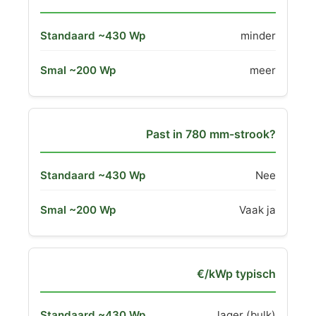
minder
meer
Past in 780 mm-strook?
Nee
Vaak ja
€/kWp typisch
lager (bulk)