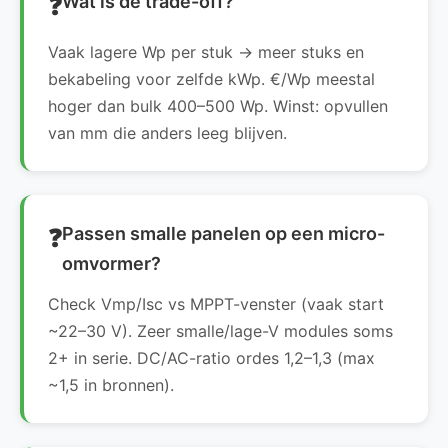
Wat is de trade-off?
Vaak lagere Wp per stuk → meer stuks en
bekabeling voor zelfde kWp. €/Wp meestal
hoger dan bulk 400–500 Wp. Winst: opvullen
van mm die anders leeg blijven.
Passen smalle panelen op een micro-
omvormer?
Check Vmp/Isc vs MPPT-venster (vaak start
~22–30 V). Zeer smalle/lage-V modules soms
2+ in serie. DC/AC-ratio ordes 1,2–1,3 (max
~1,5 in bronnen).