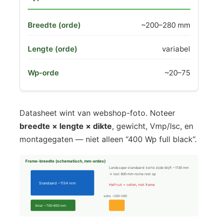
~200–280 mm
variabel
~20–75
Datasheet wint van webshop-foto. Noteer
breedte × lengte × dikte
, gewicht, Vmp/Isc, en
montagegaten — niet alleen “400 Wp full black”.
Frame-breedte (schematisch, mm-ordes)
Landscape standaard: korte zijde blijft ~1130 mm
→ lost 800 mm-niche niet op
Standaard ~1134 mm
Half-cut = cellen, niet frame
extra ~200–280
Smal ~700–850 mm