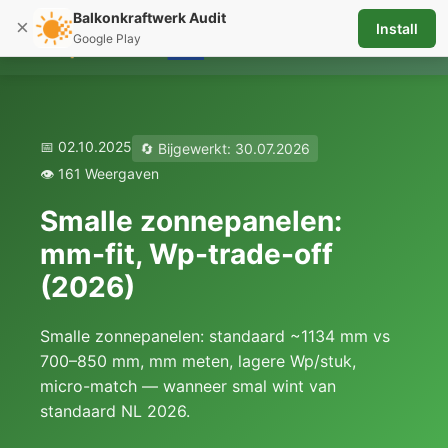
Balkonkraftwerk Audit
×
Install
☰
Google Play
📅 02.10.2025
🔄 Bijgewerkt: 30.07.2026
👁️ 161 Weergaven
Smalle zonnepanelen:
mm-fit, Wp-trade-off
(2026)
Smalle zonnepanelen: standaard ~1134 mm vs
700–850 mm, mm meten, lagere Wp/stuk,
micro-match — wanneer smal wint van
standaard NL 2026.