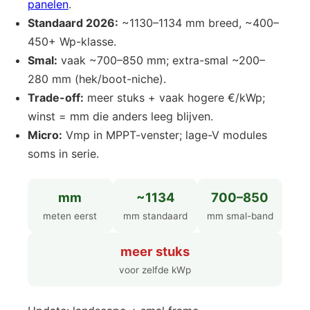
panelen
.
Standaard 2026:
~1130–1134 mm breed, ~400–
450+ Wp-klasse.
Smal:
vaak ~700–850 mm; extra-smal ~200–
280 mm (hek/boot-niche).
Trade-off:
meer stuks + vaak hogere €/kWp;
winst = mm die anders leeg blijven.
Micro:
Vmp in MPPT-venster; lage-V modules
soms in serie.
mm
~1134
700–850
meten eerst
mm standaard
mm smal-band
meer stuks
voor zelfde kWp