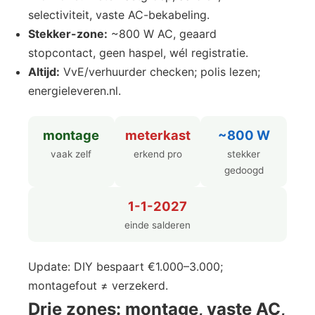
selectiviteit, vaste AC-bekabeling.
Stekker-zone:
~800 W AC, geaard
stopcontact, geen haspel, wél registratie.
Altijd:
VvE/verhuurder checken; polis lezen;
energieleveren.nl.
montage
meterkast
~800 W
vaak zelf
erkend pro
stekker
gedoogd
1-1-2027
einde salderen
Update: DIY bespaart €1.000–3.000;
montagefout ≠ verzekerd.
Drie zones: montage, vaste AC,