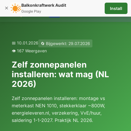
Balkonkraftwerk Audit
×
Install
☰
Google Play
📅 10.01.2026
🔄 Bijgewerkt: 29.07.2026
👁️ 167 Weergaven
Zelf zonnepanelen
installeren: wat mag (NL
2026)
Zelf zonnepanelen installeren: montage vs
meterkast NEN 1010, stekkerklaar ~800W,
energieleveren.nl, verzekering, VvE/huur,
saldering 1-1-2027. Praktijk NL 2026.