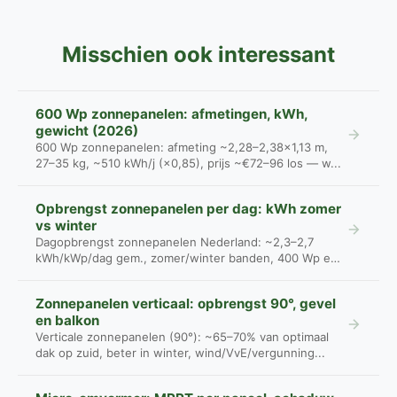
Misschien ook interessant
600 Wp zonnepanelen: afmetingen, kWh,
gewicht (2026)
600 Wp zonnepanelen: afmeting ~2,28–2,38×1,13 m,
27–35 kg, ~510 kWh/j (×0,85), prijs ~€72–96 los — w...
Opbrengst zonnepanelen per dag: kWh zomer
vs winter
Dagopbrengst zonnepanelen Nederland: ~2,3–2,7
kWh/kWp/dag gem., zomer/winter banden, 400 Wp en
800 W...
Zonnepanelen verticaal: opbrengst 90°, gevel
en balkon
Verticale zonnepanelen (90°): ~65–70% van optimaal
dak op zuid, beter in winter, wind/VvE/vergunning...