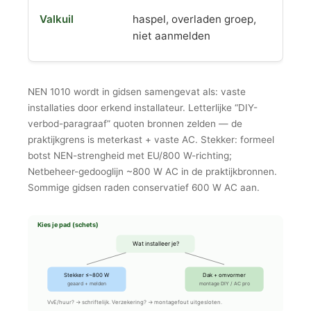
haspel, overladen groep,
niet aanmelden
NEN 1010 wordt in gidsen samengevat als: vaste
installaties door erkend installateur. Letterlijke “DIY-
verbod-paragraaf” quoten bronnen zelden — de
praktijkgrens is meterkast + vaste AC. Stekker: formeel
botst NEN-strengheid met EU/800 W-richting;
Netbeheer-gedooglijn ~800 W AC in de praktijkbronnen.
Sommige gidsen raden conservatief 600 W AC aan.
Kies je pad (schets)
Wat installeer je?
Stekker ≤~800 W
Dak + omvormer
geaard + melden
montage DIY / AC pro
VvE/huur? → schriftelijk. Verzekering? → montagefout uitgesloten.