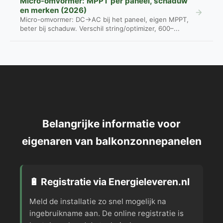
Micro-omvormer: MPPT per paneel, schaduw
en merken (2026)
Micro-omvormer: DC→AC bij het paneel, eigen MPPT,
beter bij schaduw. Verschil string/optimizer, 600–...
Belangrijke informatie voor
eigenaren van balkonzonnepanelen
🔋 Registratie via Energieleveren.nl
Meld de installatie zo snel mogelijk na
ingebruikname aan. De online registratie is