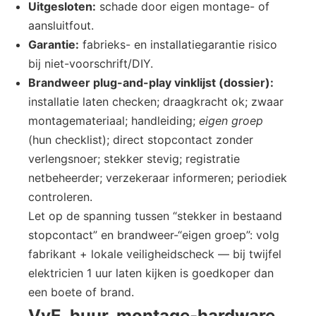
Uitgesloten:
schade door eigen montage- of
aansluitfout.
Garantie:
fabrieks- en installatiegarantie risico
bij niet-voorschrift/DIY.
Brandweer plug-and-play vinklijst (dossier):
installatie laten checken; draagkracht ok; zwaar
montagemateriaal; handleiding;
eigen groep
(hun checklist); direct stopcontact zonder
verlengsnoer; stekker stevig; registratie
netbeheerder; verzekeraar informeren; periodiek
controleren.
Let op de spanning tussen “stekker in bestaand
stopcontact” en brandweer-“eigen groep”: volg
fabrikant + lokale veiligheidscheck — bij twijfel
elektricien 1 uur laten kijken is goedkoper dan
een boete of brand.
VvE, huur, montage-hardware