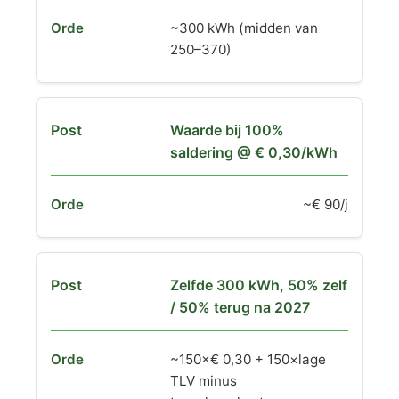
~300 kWh (midden van
250–370)
Waarde bij 100%
saldering @ € 0,30/kWh
~€ 90/j
Zelfde 300 kWh, 50% zelf
/ 50% terug na 2027
~150×€ 0,30 + 150×lage
TLV minus