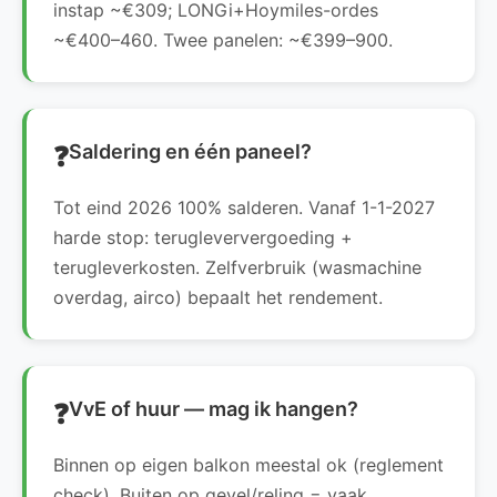
instap ~€309; LONGi+Hoymiles-ordes
~€400–460. Twee panelen: ~€399–900.
Saldering en één paneel?
Tot eind 2026 100% salderen. Vanaf 1-1-2027
harde stop: terugleververgoeding +
terugleverkosten. Zelfverbruik (wasmachine
overdag, airco) bepaalt het rendement.
VvE of huur — mag ik hangen?
Binnen op eigen balkon meestal ok (reglement
check). Buiten op gevel/reling = vaak