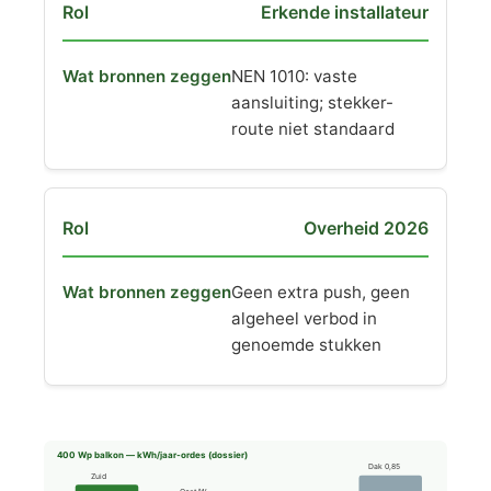
Erkende installateur
NEN 1010: vaste
aansluiting; stekker-
route niet standaard
Overheid 2026
Geen extra push, geen
algeheel verbod in
genoemde stukken
400 Wp balkon — kWh/jaar-ordes (dossier)
Dak 0,85
Zuid