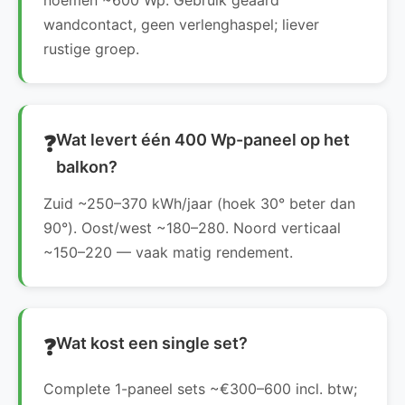
noemen ~600 Wp. Gebruik geaard
wandcontact, geen verlenghaspel; liever
rustige groep.
Wat levert één 400 Wp-paneel op het
balkon?
Zuid ~250–370 kWh/jaar (hoek 30° beter dan
90°). Oost/west ~180–280. Noord verticaal
~150–220 — vaak matig rendement.
Wat kost een single set?
Complete 1-paneel sets ~€300–600 incl. btw;