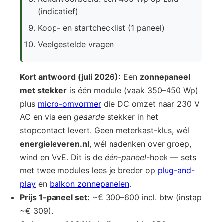
(indicatief)
Koop- en startchecklist (1 paneel)
Veelgestelde vragen
Kort antwoord (juli 2026):
Een
zonnepaneel
met stekker
is één module (vaak 350–450 Wp)
plus
micro-omvormer
die DC omzet naar 230 V
AC en via een
geaarde
stekker in het
stopcontact levert. Geen meterkast-klus, wél
energieleveren.nl
, wél nadenken over groep,
wind en VvE. Dit is de
één-paneel
-hoek — sets
met twee modules lees je breder op
plug-and-
play
en
balkon zonnepanelen
.
Prijs 1-paneel set:
~€ 300–600 incl. btw (instap
~€ 309).