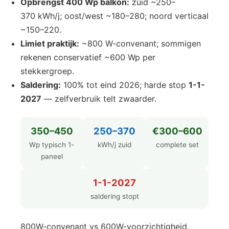
Opbrengst 400 Wp balkon:
zuid ~250–
370 kWh/j; oost/west ~180–280; noord verticaal
~150–220.
Limiet praktijk:
~800 W-convenant; sommigen
rekenen conservatief ~600 Wp per
stekkergroep.
Saldering:
100% tot eind 2026; harde stop
1-1-
2027
— zelfverbruik telt zwaarder.
350–450
250–370
€300–600
Wp typisch 1-
kWh/j zuid
complete set
paneel
1-1-2027
saldering stopt
800W-convenant vs 600W-voorzichtigheid.