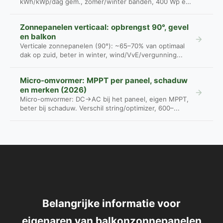
kWh/kWp/dag gem., zomer/winter banden, 400 Wp en
800 W...
Zonnepanelen verticaal: opbrengst 90°, gevel
en balkon
Verticale zonnepanelen (90°): ~65–70% van optimaal
dak op zuid, beter in winter, wind/VvE/vergunning...
Micro-omvormer: MPPT per paneel, schaduw
en merken (2026)
Micro-omvormer: DC→AC bij het paneel, eigen MPPT,
beter bij schaduw. Verschil string/optimizer, 600–...
Belangrijke informatie voor
eigenaren van balkonzonnepanelen