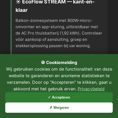
☀️ EcoFlow STREAM — kant-en-
klaar
Balkon-zonnesysteem met 800W-micro-
omvormer en app-sturing, uitbreidbaar met
de AC Pro thuisbatterij (1,92 kWh). Controleer
vóór aankoop of aansluiting, groep en
stekkeroplossing passen bij uw woning.
→ Bekijk EcoFlow STREAM
🍪 Cookiemelding
Wij gebruiken cookies om de functionaliteit van deze
website te garanderen en anonieme statistieken te
verzamelen. Door op "Accepteren" te klikken, gaat u
akkoord met het gebruik ervan.
Privacybeleid
Balkonkraftwerk Audit
✓ Accepteren
Nauwkeurige rendabiliteitsberekeningen met
✗ Weigeren
PVGIS-data voor Nederland.