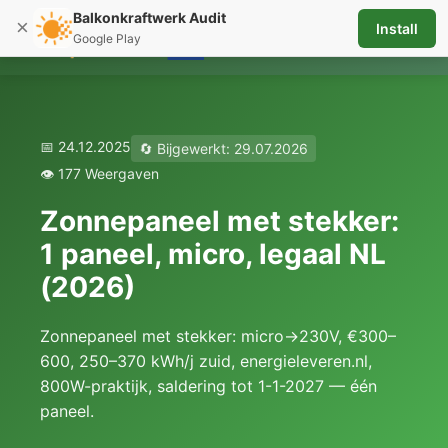
Balkonkraftwerk Audit
×
Install
☰
Google Play
📅 24.12.2025
🔄 Bijgewerkt: 29.07.2026
👁️ 177 Weergaven
Zonnepaneel met stekker:
1 paneel, micro, legaal NL
(2026)
Zonnepaneel met stekker: micro→230V, €300–
600, 250–370 kWh/j zuid, energieleveren.nl,
800W-praktijk, saldering tot 1-1-2027 — één
paneel.