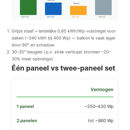
Oost/W
Noord
250–370
180–280
150–220
~340 ref.
Grijze staaf = landelijke 0,85 kWh/Wp-vuistregel voor
daken (~340 kWh bij 400 Wp) — balkon is vaak lager
door 90° en schaduw.
30–35° beugels i.p.v. strak verticaal: bronnen ~20–
30% meer opbrengst.
Één paneel vs twee-paneel set
Vermogen
~350–430 Wp
tot ~860 Wp