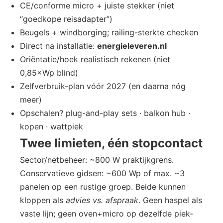
CE/conforme micro + juiste stekker (niet
“goedkope reisadapter”)
Beugels + windborging; railing-sterkte checken
Direct na installatie:
energieleveren.nl
Oriëntatie/hoek realistisch rekenen (niet
0,85×Wp blind)
Zelfverbruik-plan vóór 2027 (en daarna nóg
meer)
Opschalen? plug-and-play sets · balkon hub ·
kopen · wattpiek
Twee limieten, één stopcontact
Sector/netbeheer: ~800 W praktijkgrens.
Conservatieve gidsen: ~600 Wp of max. ~3
panelen op een rustige groep. Beide kunnen
kloppen als
advies vs. afspraak
. Geen haspel als
vaste lijn; geen oven+micro op dezelfde piek-