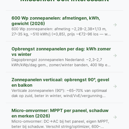
600 Wp zonnepanelen: afmetingen, kWh,
gewicht (2026)
600 Wp zonnepanelen: afmeting ~2,28–2,38×1,13 m,
27–35 kg, ~510 kWh/j (×0,85), prijs ~€72–96 los — w...
Opbrengst zonnepanelen per dag: kWh zomer
vs winter
Dagopbrengst zonnepanelen Nederland: ~2,3–2,7
kWh/kWp/dag gem., zomer/winter banden, 400 Wp en
800 W...
Zonnepanelen verticaal: opbrengst 90°, gevel
en balkon
Verticale zonnepanelen (90°): ~65–70% van optimaal
dak op zuid, beter in winter, wind/VvE/vergunning...
Micro-omvormer: MPPT per paneel, schaduw
en merken (2026)
Micro-omvormer: DC→AC bij het paneel, eigen MPPT,
beter bij schaduw. Verschil string/optimizer, 600–...