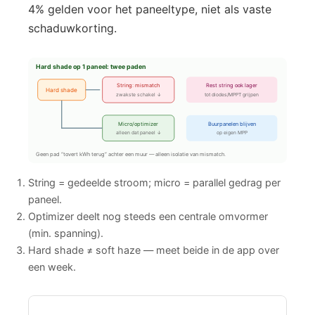
4% gelden voor het paneeltype, niet als vaste
schaduwkorting.
Hard shade op 1 paneel: twee paden
String: mismatch
Rest string ook lager
Hard shade
zwakste schakel ↓
tot diodes/MPPT grijpen
Micro/optimizer
Buurpanelen blijven
alleen dat paneel ↓
op eigen MPP
Geen pad “tovert kWh terug” achter een muur — alleen isolatie van mismatch.
String = gedeelde stroom; micro = parallel gedrag per
paneel.
Optimizer deelt nog steeds een centrale omvormer
(min. spanning).
Hard shade ≠ soft haze — meet beide in de app over
een week.