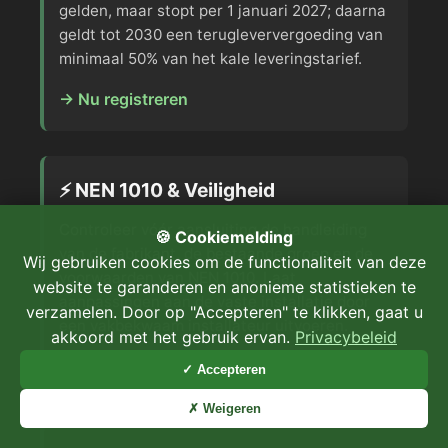
gelden, maar stopt per 1 januari 2027; daarna
geldt tot 2030 een terugleververgoeding van
minimaal 50% van het kale leveringstarief.
→ Nu registreren
⚡ NEN 1010 & Veiligheid
Controleer vóór aansluiting de handleiding
🍪 Cookiemelding
van de fabrikant, de bestaande groep en de
Wij gebruiken cookies om de functionaliteit van deze
voorwaarden van NEN 1010. Laat
website te garanderen en anonieme statistieken te
aanpassingen aan de vaste installatie door
verzamelen. Door op "Accepteren" te klikken, gaat u
een vakbekwaam installateur uitvoeren.
akkoord met het gebruik ervan.
Privacybeleid
→ Technische details
✓ Accepteren
✗ Weigeren