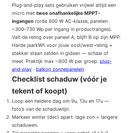
Plug-and-play sets gebruiken vrijwel altijd een
micro met
twee onafhankelijke MPPT-
ingangen
(orde 800 W AC-klasse, panelen
~300–730 Wp per ingang in productranges).
Valt de reling over paneel A, blijft B op zijn MPP.
Harde jaarkWh voor jouw oost/west-reling ×
stekker staan zelden in gidsen — schaal of
meet. Praktijk max ~800 W per groep:
plug-
and-play
·
balkon zonnepanelen
.
Checklist schaduw (vóór je
tekent of koopt)
Loop een heldere dag om 9u, 13u en 17u —
foto’s van de schaduwlijn.
Markeer winter (dec) apart: lage zon = langere
schaduwen.
Tel geraakte panelen × uren; schat of >1–2