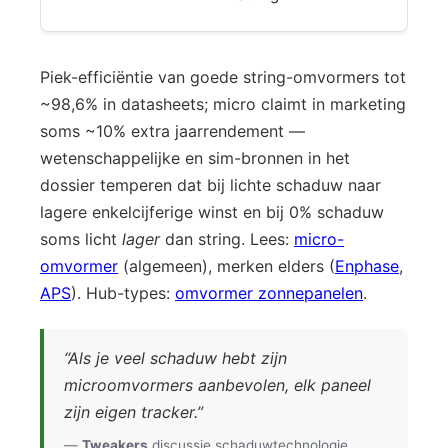
Piek-efficiëntie van goede string-omvormers tot
~98,6% in datasheets; micro claimt in marketing
soms ~10% extra jaarrendement —
wetenschappelijke en sim-bronnen in het
dossier temperen dat bij lichte schaduw naar
lagere enkelcijferige winst en bij 0% schaduw
soms licht
lager
dan string. Lees:
micro-
omvormer
(algemeen), merken elders (
Enphase
,
APS
). Hub-types:
omvormer zonnepanelen
.
“Als je veel schaduw hebt zijn
microomvormers aanbevolen, elk paneel
zijn eigen tracker.”
—
Tweakers
discussie schaduwtechnologie