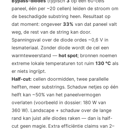
Bypass-diodes
(typisch
3
op een 60-cels
paneel, één per ~20 cellen) leiden de stroom om
de beschadigde substring heen. Resultaat op
dat moment: ongeveer
33%
van dat paneel valt
weg, de rest van de string kan door.
Spanningsval over de diode ordes ~0,6 V in
lesmateriaal. Zonder diode wordt de cel een
warmteweerstand —
hot spot
; bronnen noemen
extreme lokale temperaturen tot ruim
130 °C
als
er niets ingrijpt.
Half-cut:
cellen doormidden, twee parallelle
helften, meer substrings. Schaduw netjes op één
helft kan ~50% van het paneelvermogen
overlaten (voorbeeld in dossier: 180 W van
360 W). Landscape + schaduw over de lange
rand kan juist
alle
diodes raken — dan is half-
cut geen magie. Extra efficiëntie claims van 2–