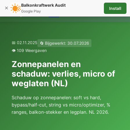
Balkonkraftwerk Audit
×
Install
☰
Google Play
📅 02.11.2025
🔄 Bijgewerkt: 30.07.2026
👁️ 109 Weergaven
Zonnepanelen en
schaduw: verlies, micro of
weglaten (NL)
Schaduw op zonnepanelen: soft vs hard,
bypass/half-cut, string vs micro/optimizer, %
ranges, balkon-stekker en legplan. NL 2026.