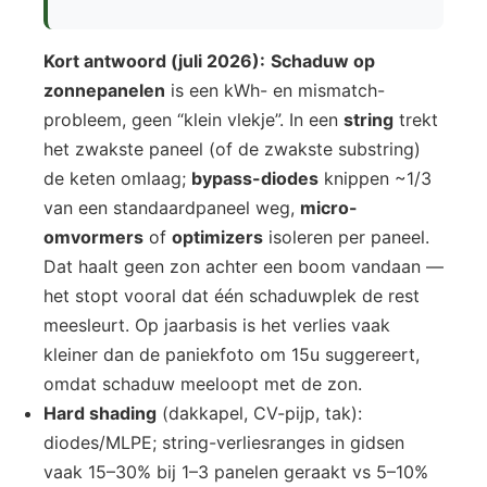
Kort antwoord (juli 2026):
Schaduw op
zonnepanelen
is een kWh- en mismatch-
probleem, geen “klein vlekje”. In een
string
trekt
het zwakste paneel (of de zwakste substring)
de keten omlaag;
bypass-diodes
knippen ~1/3
van een standaardpaneel weg,
micro-
omvormers
of
optimizers
isoleren per paneel.
Dat haalt geen zon achter een boom vandaan —
het stopt vooral dat één schaduwplek de rest
meesleurt. Op jaarbasis is het verlies vaak
kleiner dan de paniekfoto om 15u suggereert,
omdat schaduw meeloopt met de zon.
Hard shading
(dakkapel, CV-pijp, tak):
diodes/MLPE; string-verliesranges in gidsen
vaak 15–30% bij 1–3 panelen geraakt vs 5–10%