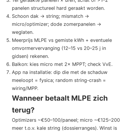
panelen structureel hard geraakt worden.
Schoon dak → string; mismatch →
micro/optimizer; dode zomerpanelen →
weglaten.
Meerprijs MLPE vs gemiste kWh + eventuele
omvormervervanging (12–15 vs 20–25 j in
gidsen) rekenen.
Balkon: kies micro met 2× MPPT; check VvE.
App na installatie: dip die met de schaduw
meeloopt = fysica; random string-crash =
wiring/MPP.
Wanneer betaalt MLPE zich
terug?
Optimizers ~€50–100/paneel; micro ~€125–200
meer t.o.v. kale string (dossierranges). Winst is