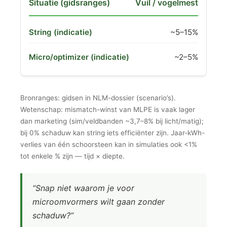
Vuil / vogelmest
~5–15%
~2–5%
Bronranges: gidsen in NLM-dossier (scenario’s).
Wetenschap: mismatch-winst van MLPE is vaak lager
dan marketing (sim/veldbanden ~3,7–8% bij licht/matig);
bij 0% schaduw kan string iets efficiënter zijn. Jaar-kWh-
verlies van één schoorsteen kan in simulaties ook <1%
tot enkele % zijn — tijd × diepte.
“Snap niet waarom je voor
microomvormers wilt gaan zonder
schaduw?”