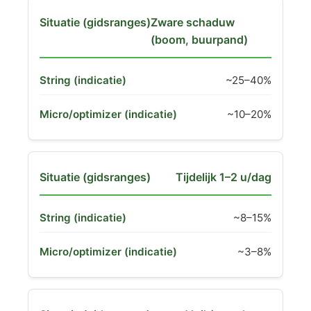
Zware schaduw
(boom, buurpand)
~25–40%
~10–20%
Tijdelijk 1–2 u/dag
~8–15%
~3–8%