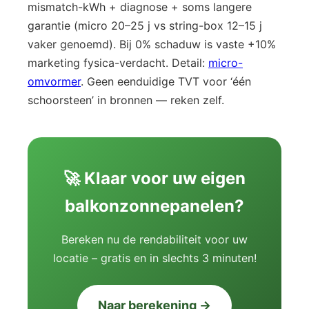
mismatch-kWh + diagnose + soms langere
garantie (micro 20–25 j vs string-box 12–15 j
vaker genoemd). Bij 0% schaduw is vaste +10%
marketing fysica-verdacht. Detail:
micro-
omvormer
. Geen eenduidige TVT voor ‘één
schoorsteen’ in bronnen — reken zelf.
🚀 Klaar voor uw eigen
balkonzonnepanelen?
Bereken nu de rendabiliteit voor uw
locatie – gratis en in slechts 3 minuten!
Naar berekening →