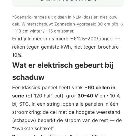
*Scenario-ranges uit gidsen in NLM-dossier; niet jouw
dak. Winterschaduw: Zonneplan-voorbeeld 30 cm pijp →
~110 cm winter / ~16 cm zomer.
Eind juli: meerprijs micro ~€125–200/paneel —
reken tegen gemiste kWh, niet tegen brochure-
10%.
Wat er elektrisch gebeurt bij
schaduw
Een klassiek paneel heeft vaak
~60 cellen in
serie
(of 120 half-cut), grof
30–40 V
en ~10 A
bij STC. In een string lopen alle panelen in één
stroomkring: de cel met de hoogste weerstand
(schaduw) beperkt de stroom van de rest — de
“zwakste schakel”.