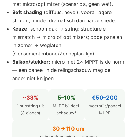
met micro/optimizer (scenario’s, geen wet).
Soft shading
(diffuus, nevel): vooral lagere
stroom; minder dramatisch dan harde snede.
Keuze:
schoon dak → string; structurele
mismatch → micro of optimizers; dode panelen
in zomer → weglaten
(Consumentenbond/Zonneplan-lijn).
Balkon/stekker:
micro met 2× MPPT is de norm
— één paneel in de relingschaduw mag de
ander niet knijpen.
~33%
5–10%
€50–200
1 substring uit
MLPE bij deel-
meerprijs/paneel
(3 diodes)
schaduw*
MLPE
30→110 cm
schoorsteen winter vs zomer