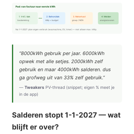
Pad: van factuur naar eerste kWh
1. VvE / dak
2. Balkon/dak
3. Meterkast
4. Melden
toestemming
kWp + budget
groep / NEN
energieleveren
Na 1-1-2027: plan eigen verbruik (wasmachine, EV, timer) — niet alleen max. kWp.
“8000kWh gebruik per jaar. 6000kWh
opwek met alle setjes. 2000kWh zelf
gebruik en maar 4000kWh salderen. dus
ga grofweg uit van 33% zelf gebruik.”
—
Tweakers
PV-thread (snippet; eigen % meet je
in de app)
Salderen stopt 1-1-2027 — wat
blijft er over?