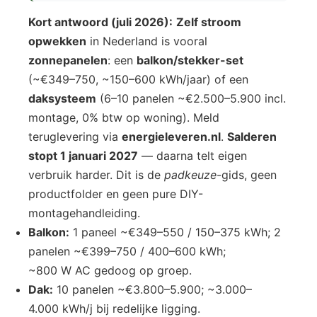
Kort antwoord (juli 2026):
Zelf stroom
opwekken
in Nederland is vooral
zonnepanelen
: een
balkon/stekker-set
(~€349–750, ~150–600 kWh/jaar) of een
daksysteem
(6–10 panelen ~€2.500–5.900 incl.
montage, 0% btw op woning). Meld
teruglevering via
energieleveren.nl
.
Salderen
stopt 1 januari 2027
— daarna telt eigen
verbruik harder. Dit is de
padkeuze
-gids, geen
productfolder en geen pure DIY-
montagehandleiding.
Balkon:
1 paneel ~€349–550 / 150–375 kWh; 2
panelen ~€399–750 / 400–600 kWh;
~800 W AC gedoog op groep.
Dak:
10 panelen ~€3.800–5.900; ~3.000–
4.000 kWh/j bij redelijke ligging.