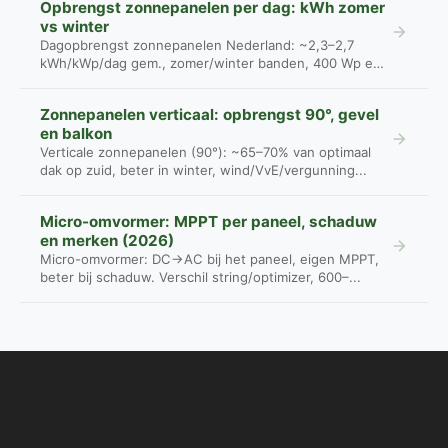
Opbrengst zonnepanelen per dag: kWh zomer
vs winter
Dagopbrengst zonnepanelen Nederland: ~2,3–2,7
kWh/kWp/dag gem., zomer/winter banden, 400 Wp en
800 W...
Zonnepanelen verticaal: opbrengst 90°, gevel
en balkon
Verticale zonnepanelen (90°): ~65–70% van optimaal
dak op zuid, beter in winter, wind/VvE/vergunning...
Micro-omvormer: MPPT per paneel, schaduw
en merken (2026)
Micro-omvormer: DC→AC bij het paneel, eigen MPPT,
beter bij schaduw. Verschil string/optimizer, 600–...