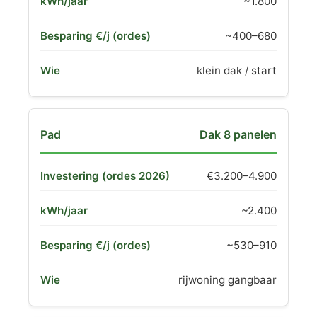
~1.800
~400–680
klein dak / start
Dak 8 panelen
€3.200–4.900
~2.400
~530–910
rijwoning gangbaar