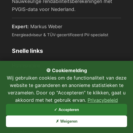
Nauwkeurige rendabiliteitsberekeningen met
PVGIS-data voor Nederland.
Expert:
Markus Weber
Energieadviseur & TÜV-gecertificeerd PV-specialist
Snelle links
Homepagina
🍪 Cookiemelding
Gids
Wij gebruiken cookies om de functionaliteit van deze
website te garanderen en anonieme statistieken te
Rekenmachine
verzamelen. Door op "Accepteren" te klikken, gaat u
Ultieme Gids
akkoord met het gebruik ervan.
Privacybeleid
✓ Accepteren
Juridisch
✗ Weigeren
Colofon