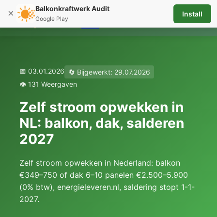
Balkonkraftwerk Audit
×
Install
☰
Google Play
📅 03.01.2026
🔄 Bijgewerkt: 29.07.2026
👁️ 131 Weergaven
Zelf stroom opwekken in
NL: balkon, dak, salderen
2027
Zelf stroom opwekken in Nederland: balkon
€349–750 of dak 6–10 panelen €2.500–5.900
(0% btw), energieleveren.nl, saldering stopt 1-1-
2027.