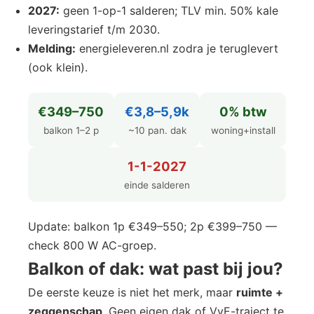
2027:
geen 1-op-1 salderen; TLV min. 50% kale
leveringstarief t/m 2030.
Melding:
energieleveren.nl zodra je teruglevert
(ook klein).
€349–750
€3,8–5,9k
0% btw
balkon 1–2 p
~10 pan. dak
woning+install
1-1-2027
einde salderen
Update: balkon 1p €349–550; 2p €399–750 —
check 800 W AC-groep.
Balkon of dak: wat past bij jou?
De eerste keuze is niet het merk, maar
ruimte +
zeggenschap
. Geen eigen dak of VvE-traject te