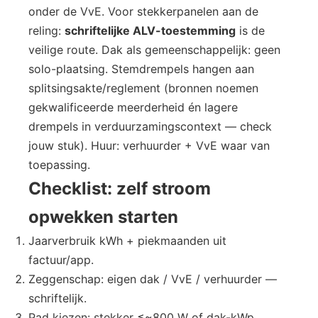
onder de VvE. Voor stekkerpanelen aan de
reling:
schriftelijke ALV-toestemming
is de
veilige route. Dak als gemeenschappelijk: geen
solo-plaatsing. Stemdrempels hangen aan
splitsingsakte/reglement (bronnen noemen
gekwalificeerde meerderheid én lagere
drempels in verduurzamingscontext — check
jouw stuk). Huur: verhuurder + VvE waar van
toepassing.
Checklist: zelf stroom
opwekken starten
Jaarverbruik kWh + piekmaanden uit
factuur/app.
Zeggenschap: eigen dak / VvE / verhuurder —
schriftelijk.
Pad kiezen: stekker ≤~800 W of dak-kWp