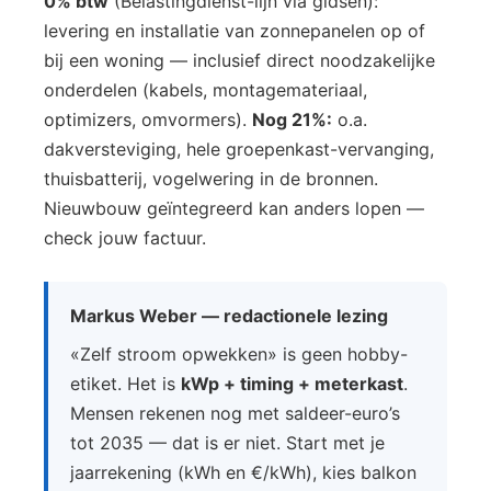
0% btw
(Belastingdienst-lijn via gidsen):
levering en installatie van zonnepanelen op of
bij een woning — inclusief direct noodzakelijke
onderdelen (kabels, montagemateriaal,
optimizers, omvormers).
Nog 21%:
o.a.
dakversteviging, hele groepenkast-vervanging,
thuisbatterij, vogelwering in de bronnen.
Nieuwbouw geïntegreerd kan anders lopen —
check jouw factuur.
Markus Weber — redactionele lezing
«Zelf stroom opwekken» is geen hobby-
etiket. Het is
kWp + timing + meterkast
.
Mensen rekenen nog met saldeer-euro’s
tot 2035 — dat is er niet. Start met je
jaarrekening (kWh en €/kWh), kies balkon